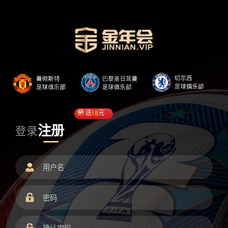
送
18
元
注册
登录