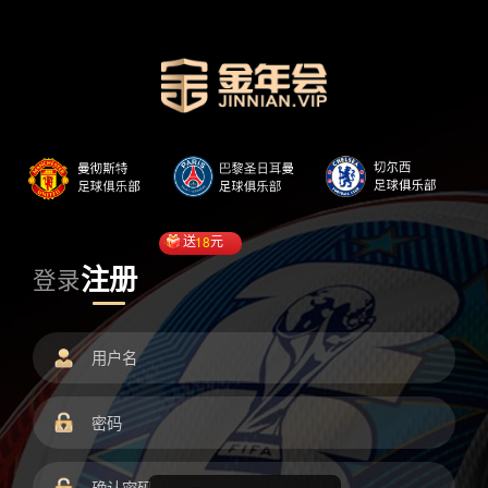
送
18
元
注册
登录